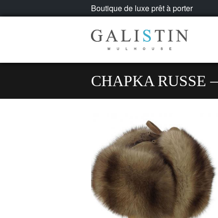
Skip
Boutique de luxe prêt à porter
to
content
CHAPKA RUSSE –