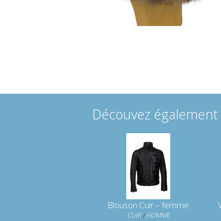
Découvez également
Blouson Cuir – femme
CUIR
/
HOMME